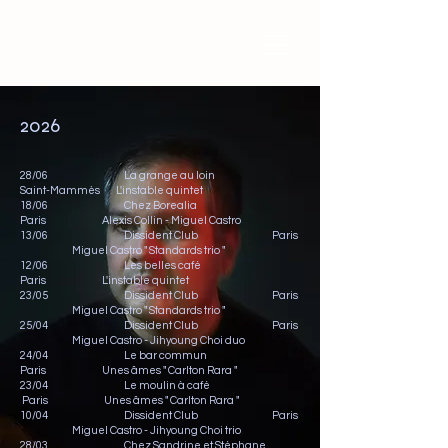
2026
28/06 La grange au loin
Saint-Mammès L'instable quintet
18/06 Chez Borealia
Paris Alexis Collin - Miguel Castro
13/06
Dissident Club Paris
Miguel Castro " Standards trio "
12/06 Les belles café
Paris L'instable quintet
23/05
Dissident Club Paris
Miguel Castro " Standards trio "
25/04
Dissident Club Paris
Miguel Castro - Jihyoung Choi duo
24/04
Le bar commun
Paris Unes âmes " Carlton Rara "
23/04
Le moulin à café
Paris Unes âmes " Carlton Rara "
10/04
Dissident Club Paris
Miguel Castro - Jihyoung Choi trio
28/03
Chez Sandrine et Stéphane